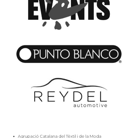
Agrupació Catalana del Tèxtil i de la Moda