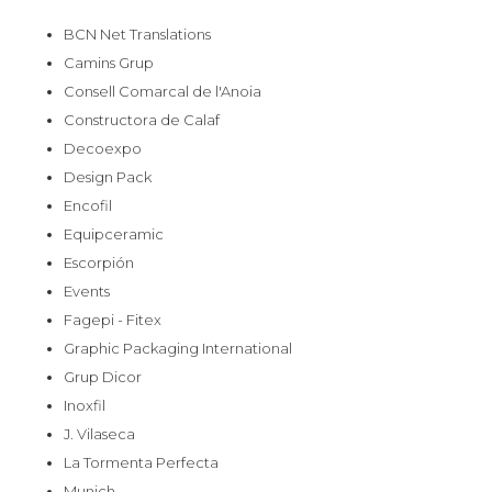
BCN Net Translations
Camins Grup
Consell Comarcal de l'Anoia
Constructora de Calaf
Decoexpo
Design Pack
Encofil
Equipceramic
Escorpión
Events
Fagepi - Fitex
Graphic Packaging International
Grup Dicor
Inoxfil
J. Vilaseca
La Tormenta Perfecta
Munich