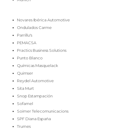
Novares Ibérica Automotive
Ondulados Carme
Parrillu's
PEMACSA
Practics Business Solutions
Punto Blanco
Químicas Masquelack
Quimser
Reydel Automotive
Sita Murt
Snop Estampación
Sofamel
Soimer Telecomunicacions
SPF Diana España
Trumes