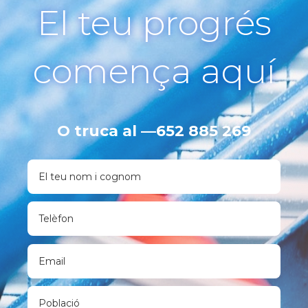
El teu progrés
comença aquí
O truca al —
652 885 269